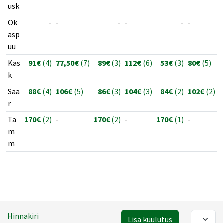
usk
Ok
-
-
-
-
-
-
asp
uu
Kas
91€
(4)
77,50€
(7)
89€
(3)
112€
(6)
53€
(3)
80€
(5)
k
Saa
88€
(4)
106€
(5)
86€
(3)
104€
(3)
84€
(2)
102€
(2)
r
Ta
170€
(2)
-
170€
(2)
-
170€
(1)
-
m
m
Hinnakiri
Lisa kuulutus