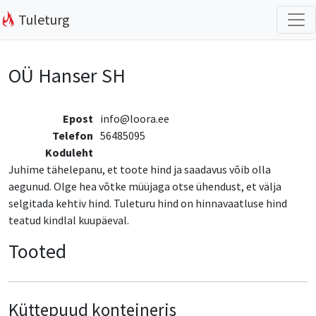
Tuleturg
OÜ Hanser SH
Epost
info@loora.ee
Telefon
56485095
Koduleht
Juhime tähelepanu, et toote hind ja saadavus võib olla
aegunud. Olge hea võtke müüjaga otse ühendust, et välja
selgitada kehtiv hind. Tuleturu hind on hinnavaatluse hind
teatud kindlal kuupäeval.
Tooted
Küttepuud konteineris