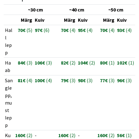
~30 cm
~40 cm
~50 cm
Märg
Kuiv
Märg
Kuiv
Märg
Kuiv
Hal
70€
(5)
97€
(6)
70€
(4)
95€
(4)
70€
(4)
93€
(4)
l
lep
p
Ha
84€
(3)
106€
(3)
82€
(2)
104€
(2)
80€
(1)
102€
(1)
ab
San
81€
(4)
100€
(4)
79€
(3)
98€
(3)
77€
(3)
96€
(3)
gle
pp,
mu
st
lep
p
Ku
160€
(2)
-
160€
(2)
-
160€
(2)
56€
(1)