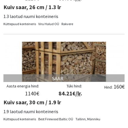
Kuiv saar, 26 cm / 1.3 lr
1.3 laotud ruumi konteineris
Küttepuud konteineris
Viru Halud OÜ
Rakvere
SAAR
160
€
Aasta energia hind:
Tüki hind:
Hind:
1140
€
84.21
€/
lr
.
Kuiv saar, 30 cm / 1.9 lr
1.9 laotud ruumi konteineris
Küttepuud konteineris
Best Firewood Baltic OÜ
Tallinn, Männiku