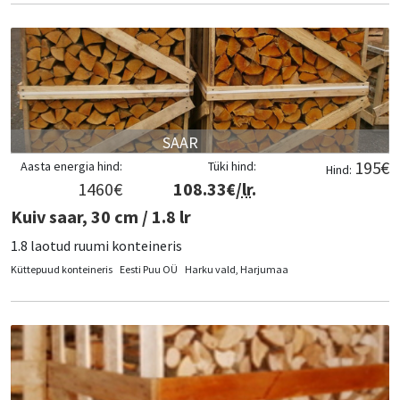
SAAR
195
€
Aasta energia hind:
Tüki hind:
Hind:
1460
€
108.33
€/
lr
.
Kuiv saar, 30 cm / 1.8 lr
1.8 laotud ruumi konteineris
Küttepuud konteineris
Eesti Puu OÜ
Harku vald, Harjumaa