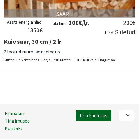
SAAR
100
€/
lr
.
200
€
Aasta energia hind:
Tüki hind:
1350
€
Suletud
Hind:
Kuiv saar, 30 cm / 2 lr
2 laotud ruumi konteineris
Küttepuud konteineris
Põhja-Eesti Küttepuu OÜ
Kiili vald, Harjumaa
Hinnakiri
Lisa kuulutus
Tingimused
Kontakt