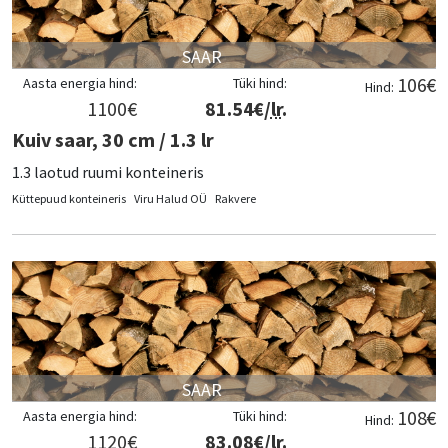
SAAR
106
€
Aasta energia hind:
Tüki hind:
Hind:
1100
€
81.54
€/
lr
.
Kuiv saar, 30 cm / 1.3 lr
1.3 laotud ruumi konteineris
Küttepuud konteineris
Viru Halud OÜ
Rakvere
SAAR
108
€
Aasta energia hind:
Tüki hind:
Hind:
1120
€
83.08
€/
lr
.