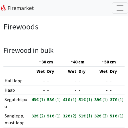
Firemarket
Firewoods
Firewood in bulk
~30 cm
~40 cm
~50 cm
Wet
Dry
Wet
Dry
Wet
Dry
Hall lepp
-
-
-
-
-
-
Haab
-
-
-
-
-
-
Segalehtpu
43€
(1)
53€
(1)
41€
(1)
51€
(1)
39€
(1)
37€
(1)
u
Sanglepp,
32€
(2)
51€
(1)
32€
(2)
51€
(1)
32€
(2)
51€
(1)
must lepp