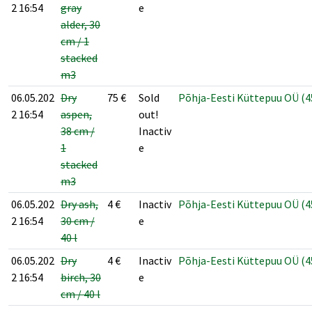
2 16:54
gray
e
alder, 30
cm / 1
stacked
m3
06.05.202
Dry
75
€
Sold
Põhja-Eesti Küttepuu OÜ (4
2 16:54
aspen,
out!
38 cm /
Inactiv
1
e
stacked
m3
06.05.202
Dry ash,
4
€
Inactiv
Põhja-Eesti Küttepuu OÜ (4
2 16:54
30 cm /
e
40 l
06.05.202
Dry
4
€
Inactiv
Põhja-Eesti Küttepuu OÜ (4
2 16:54
birch, 30
e
cm / 40 l