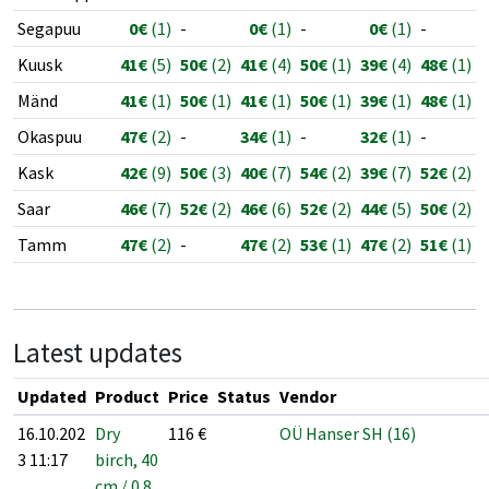
Segapuu
0€
(1)
-
0€
(1)
-
0€
(1)
-
Kuusk
41€
(5)
50€
(2)
41€
(4)
50€
(1)
39€
(4)
48€
(1)
Mänd
41€
(1)
50€
(1)
41€
(1)
50€
(1)
39€
(1)
48€
(1)
Okaspuu
47€
(2)
-
34€
(1)
-
32€
(1)
-
Kask
42€
(9)
50€
(3)
40€
(7)
54€
(2)
39€
(7)
52€
(2)
Saar
46€
(7)
52€
(2)
46€
(6)
52€
(2)
44€
(5)
50€
(2)
Tamm
47€
(2)
-
47€
(2)
53€
(1)
47€
(2)
51€
(1)
Latest updates
Updated
Product
Price
Status
Vendor
16.10.202
Dry
116
€
OÜ Hanser SH (16)
3 11:17
birch, 40
cm / 0.8