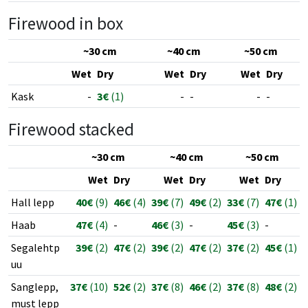
Firewood in box
~30 cm
~40 cm
~50 cm
Wet
Dry
Wet
Dry
Wet
Dry
Kask
-
3€
(1)
-
-
-
-
Firewood stacked
~30 cm
~40 cm
~50 cm
Wet
Dry
Wet
Dry
Wet
Dry
Hall lepp
40€
(9)
46€
(4)
39€
(7)
49€
(2)
33€
(7)
47€
(1)
Haab
47€
(4)
-
46€
(3)
-
45€
(3)
-
Segalehtp
39€
(2)
47€
(2)
39€
(2)
47€
(2)
37€
(2)
45€
(1)
uu
Sanglepp,
37€
(10)
52€
(2)
37€
(8)
46€
(2)
37€
(8)
48€
(2)
must lepp