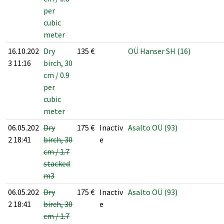
per
cubic
meter
16.10.202
Dry
135
€
OÜ Hanser SH (16)
3 11:16
birch, 30
cm / 0.9
per
cubic
meter
06.05.202
Dry
175
€
Inactiv
Asalto OÜ (93)
2 18:41
birch, 30
e
cm / 1.7
stacked
m3
06.05.202
Dry
175
€
Inactiv
Asalto OÜ (93)
2 18:41
birch, 30
e
cm / 1.7