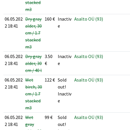
stacked
m3
06.05.202
Dry gray
160
€
Inactiv
Asalto OÜ (93)
2 18:41
alder, 30
e
cm / 1.7
stacked
m3
06.05.202
Dry gray
3.50
Inactiv
Asalto OÜ (93)
2 18:41
alder, 30
€
e
cm / 40 l
06.05.202
Wet
122
€
Sold
Asalto OÜ (93)
2 18:41
birch, 30
out!
cm / 1.7
Inactiv
stacked
e
m3
06.05.202
Wet
99
€
Sold
Asalto OÜ (93)
2 18:41
gray
out!