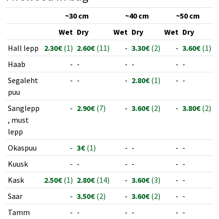
~30 cm
~40 cm
~50 cm
Wet
Dry
Wet
Dry
Wet
Dry
Hall lepp
2.30€
(1)
2.60€
(11)
-
3.30€
(2)
-
3.60€
(1)
Haab
-
-
-
-
-
-
Segaleht
-
-
-
2.80€
(1)
-
-
puu
Sanglepp
-
2.90€
(7)
-
3.60€
(2)
-
3.80€
(2)
, must
lepp
Okaspuu
-
3€
(1)
-
-
-
-
Kuusk
-
-
-
-
-
-
Kask
2.50€
(1)
2.80€
(14)
-
3.60€
(3)
-
-
Saar
-
3.50€
(2)
-
3.60€
(2)
-
-
Tamm
-
-
-
-
-
-