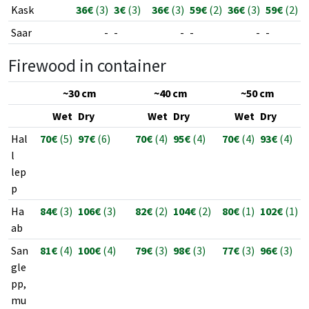
Kask
36€
(3)
3€
(3)
36€
(3)
59€
(2)
36€
(3)
59€
(2)
Saar
-
-
-
-
-
-
Firewood in container
~30 cm
~40 cm
~50 cm
Wet
Dry
Wet
Dry
Wet
Dry
Hal
70€
(5)
97€
(6)
70€
(4)
95€
(4)
70€
(4)
93€
(4)
l
lep
p
Ha
84€
(3)
106€
(3)
82€
(2)
104€
(2)
80€
(1)
102€
(1)
ab
San
81€
(4)
100€
(4)
79€
(3)
98€
(3)
77€
(3)
96€
(3)
gle
pp,
mu