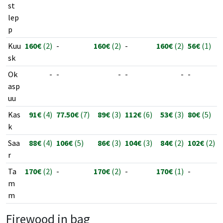
st
lep
p
Kuu
160€
(2)
-
160€
(2)
-
160€
(2)
56€
(1)
sk
Ok
-
-
-
-
-
-
asp
uu
Kas
91€
(4)
77.50€
(7)
89€
(3)
112€
(6)
53€
(3)
80€
(5)
k
Saa
88€
(4)
106€
(5)
86€
(3)
104€
(3)
84€
(2)
102€
(2)
r
Ta
170€
(2)
-
170€
(2)
-
170€
(1)
-
m
m
Firewood in bag