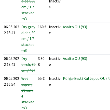
alder, 30
Inactiv
cm / 1.7
e
stacked
m3
06.05.202
Dry gray
160
€
Inactiv
Asalto OÜ (93)
2 18:41
alder, 30
e
cm / 1.7
stacked
m3
06.05.202
Dry
3.80
Inactiv
Asalto OÜ (93)
2 18:41
birch, 30
€
e
cm / 40 l
06.05.202
Wet
55
€
Inactiv
Põhja-Eesti Küttepuu OÜ (4
2 16:54
aspen,
e
30 cm /
1
stacked
m3