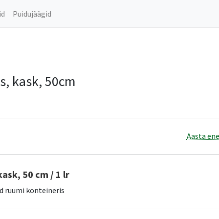
id
Puidujäägid
s, kask, 50cm
Aasta ene
kask, 50 cm / 1 lr
d ruumi konteineris