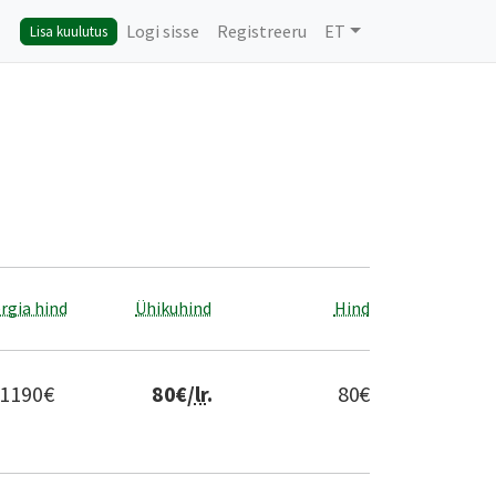
Logi sisse
Registreeru
ET
Lisa kuulutus
rgia hind
Ühikuhind
Hind
1190
€
80
€/
lr
.
80
€