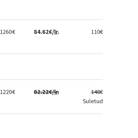
1260
€
84.62
€/
lr
.
110
€
1220
€
82.22
€/
lr
.
148
€
Suletud