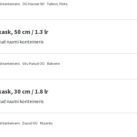
 konteineris
OÜ Hanser SH
Tallinn, Pirita
kask, 50 cm / 1.3 lr
tud ruumi konteineris
 konteineris
Viru Halud OÜ
Rakvere
kask, 30 cm / 1.8 lr
tud ruumi konteineris
 konteineris
David OÜ
Maardu