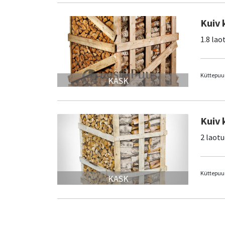
Kuiv 
1.8 lao
Küttepuud
KASK
Kuiv 
2 laotu
Küttepuud
KASK