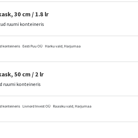
kask, 30 cm / 1.8 lr
tud ruumi konteineris
 konteineris
Eesti Puu OÜ
Harku vald, Harjumaa
kask, 50 cm / 2 lr
d ruumi konteineris
 konteineris
Livnord Invest OÜ
Raasiku vald, Harjumaa