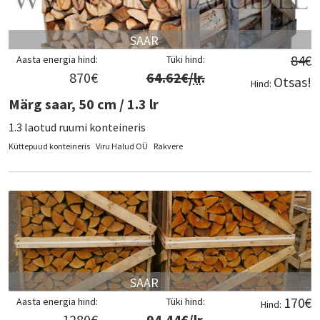
SAAR
84
€
Aasta energia hind:
Tüki hind:
870
€
64.62
€/
lr
.
Otsas!
Hind:
Märg saar, 50 cm / 1.3 lr
1.3 laotud ruumi konteineris
Küttepuud konteineris
Viru Halud OÜ
Rakvere
SAAR
170
€
Aasta energia hind:
Tüki hind:
Hind:
1280
€
94.44
€/
lr
.