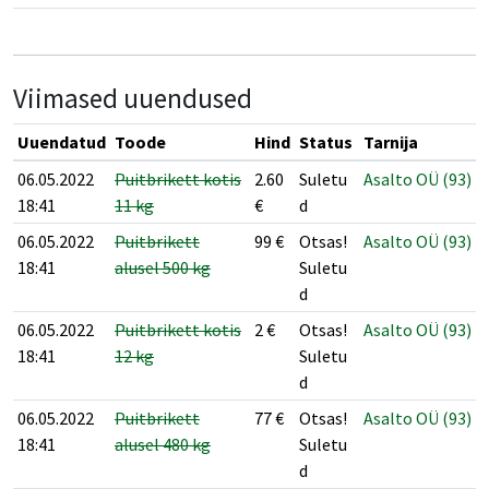
Viimased uuendused
Uuendatud
Toode
Hind
Status
Tarnija
06.05.2022
Puitbrikett kotis
2.60
Suletu
Asalto OÜ (93)
18:41
11 kg
€
d
06.05.2022
Puitbrikett
99
€
Otsas!
Asalto OÜ (93)
18:41
alusel 500 kg
Suletu
d
06.05.2022
Puitbrikett kotis
2
€
Otsas!
Asalto OÜ (93)
18:41
12 kg
Suletu
d
06.05.2022
Puitbrikett
77
€
Otsas!
Asalto OÜ (93)
18:41
alusel 480 kg
Suletu
d