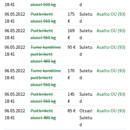
18:41
alusel 500 kg
d
06.05.2022
Puitbrikett
175
Suletu
Asalto OÜ (93)
18:41
alusel 960 kg
€
d
06.05.2022
Puitbrikett
169
Suletu
Asalto OÜ (93)
18:41
alusel 960 kg
€
d
06.05.2022
Tume kandiline
95
€
Suletu
Asalto OÜ (93)
18:41
puitbrikett
d
alusel 480 kg
06.05.2022
Tume kandiline
170
Suletu
Asalto OÜ (93)
18:41
puitbrikett
€
d
alusel 960 kg
06.05.2022
Puitbrikett
145
Suletu
Asalto OÜ (93)
18:41
alusel 960 kg
€
d
06.05.2022
Puitbrikett
85
€
Otsas!
Asalto OÜ (93)
18:41
alusel 480 kg
Suletu
d