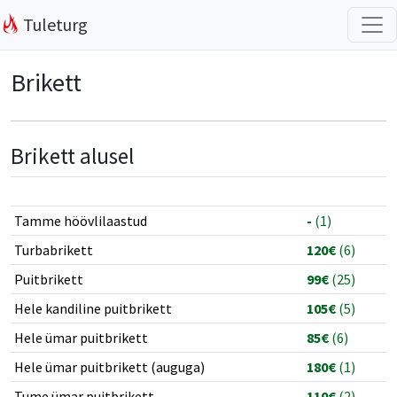
Tuleturg
Brikett
Brikett alusel
Tamme höövlilaastud
-
(1)
Turbabrikett
120€
(6)
Puitbrikett
99€
(25)
Hele kandiline puitbrikett
105€
(5)
Hele ümar puitbrikett
85€
(6)
Hele ümar puitbrikett (auguga)
180€
(1)
Tume ümar puitbrikett
110€
(2)