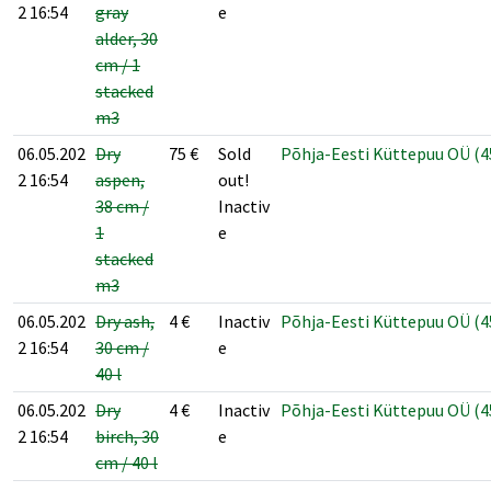
2 16:54
gray
e
alder, 30
cm / 1
stacked
m3
06.05.202
Dry
75
€
Sold
Põhja-Eesti Küttepuu OÜ (4
2 16:54
aspen,
out!
38 cm /
Inactiv
1
e
stacked
m3
06.05.202
Dry ash,
4
€
Inactiv
Põhja-Eesti Küttepuu OÜ (4
2 16:54
30 cm /
e
40 l
06.05.202
Dry
4
€
Inactiv
Põhja-Eesti Küttepuu OÜ (4
2 16:54
birch, 30
e
cm / 40 l