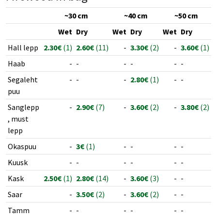
~30 cm
~40 cm
~50 cm
Wet
Dry
Wet
Dry
Wet
Dry
Hall lepp
2.30€
(1)
2.60€
(11)
-
3.30€
(2)
-
3.60€
(1)
Haab
-
-
-
-
-
-
Segaleht
-
-
-
2.80€
(1)
-
-
puu
Sanglepp
-
2.90€
(7)
-
3.60€
(2)
-
3.80€
(2)
, must
lepp
Okaspuu
-
3€
(1)
-
-
-
-
Kuusk
-
-
-
-
-
-
Kask
2.50€
(1)
2.80€
(14)
-
3.60€
(3)
-
-
Saar
-
3.50€
(2)
-
3.60€
(2)
-
-
Tamm
-
-
-
-
-
-