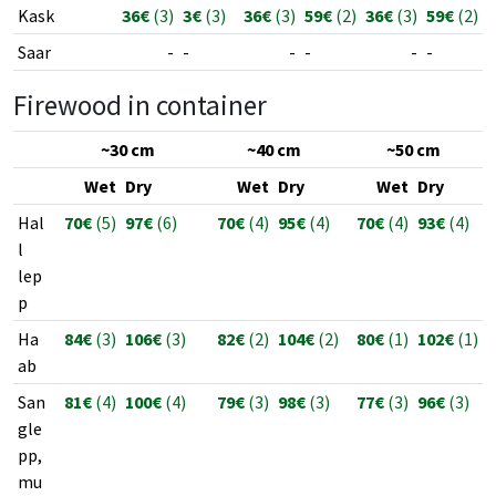
Kask
36€
(3)
3€
(3)
36€
(3)
59€
(2)
36€
(3)
59€
(2)
Saar
-
-
-
-
-
-
Firewood in container
~30 cm
~40 cm
~50 cm
Wet
Dry
Wet
Dry
Wet
Dry
Hal
70€
(5)
97€
(6)
70€
(4)
95€
(4)
70€
(4)
93€
(4)
l
lep
p
Ha
84€
(3)
106€
(3)
82€
(2)
104€
(2)
80€
(1)
102€
(1)
ab
San
81€
(4)
100€
(4)
79€
(3)
98€
(3)
77€
(3)
96€
(3)
gle
pp,
mu