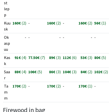
st
lep
p
Kuu
160€
(2)
-
160€
(2)
-
160€
(2)
56€
(1)
sk
Ok
-
-
-
-
-
-
asp
uu
Kas
91€
(4)
77.50€
(7)
89€
(3)
112€
(6)
53€
(3)
80€
(5)
k
Saa
88€
(4)
106€
(5)
86€
(3)
104€
(3)
84€
(2)
102€
(2)
r
Ta
170€
(2)
-
170€
(2)
-
170€
(1)
-
m
m
Firewood in bag