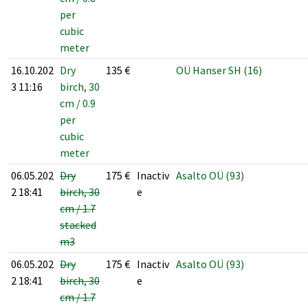
per
cubic
meter
16.10.202
Dry
135
€
OÜ Hanser SH (16)
3 11:16
birch, 30
cm / 0.9
per
cubic
meter
06.05.202
Dry
175
€
Inactiv
Asalto OÜ (93)
2 18:41
birch, 30
e
cm / 1.7
stacked
m3
06.05.202
Dry
175
€
Inactiv
Asalto OÜ (93)
2 18:41
birch, 30
e
cm / 1.7