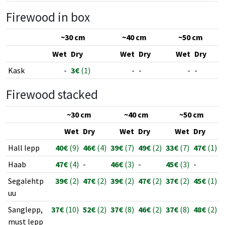
Firewood in box
~30 cm
~40 cm
~50 cm
Wet
Dry
Wet
Dry
Wet
Dry
Kask
-
3€
(1)
-
-
-
-
Firewood stacked
~30 cm
~40 cm
~50 cm
Wet
Dry
Wet
Dry
Wet
Dry
Hall lepp
40€
(9)
46€
(4)
39€
(7)
49€
(2)
33€
(7)
47€
(1)
Haab
47€
(4)
-
46€
(3)
-
45€
(3)
-
Segalehtp
39€
(2)
47€
(2)
39€
(2)
47€
(2)
37€
(2)
45€
(1)
uu
Sanglepp,
37€
(10)
52€
(2)
37€
(8)
46€
(2)
37€
(8)
48€
(2)
must lepp