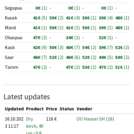
Segapuu
0€
(1)
-
0€
(1)
-
0€
(1)
-
Kuusk
41€
(5)
50€
(2)
41€
(4)
50€
(1)
39€
(4)
48€
(1)
Mänd
41€
(1)
50€
(1)
41€
(1)
50€
(1)
39€
(1)
48€
(1)
Okaspuu
47€
(2)
-
34€
(1)
-
32€
(1)
-
Kask
42€
(9)
50€
(3)
40€
(7)
54€
(2)
39€
(7)
52€
(2)
Saar
46€
(7)
52€
(2)
46€
(6)
52€
(2)
44€
(5)
50€
(2)
Tamm
47€
(2)
-
47€
(2)
53€
(1)
47€
(2)
51€
(1)
Latest updates
Updated
Product
Price
Status
Vendor
16.10.202
Dry
116
€
OÜ Hanser SH (16)
3 11:17
birch, 40
cm / 0.8