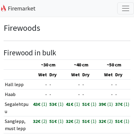
Firemarket
Firewoods
Firewood in bulk
~30 cm
~40 cm
~50 cm
Wet
Dry
Wet
Dry
Wet
Dry
Hall lepp
-
-
-
-
-
-
Haab
-
-
-
-
-
-
Segalehtpu
43€
(1)
53€
(1)
41€
(1)
51€
(1)
39€
(1)
37€
(1)
u
Sanglepp,
32€
(2)
51€
(1)
32€
(2)
51€
(1)
32€
(2)
51€
(1)
must lepp