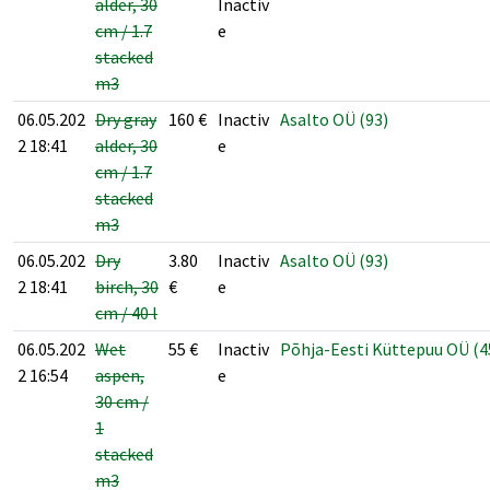
alder, 30
Inactiv
cm / 1.7
e
stacked
m3
06.05.202
Dry gray
160
€
Inactiv
Asalto OÜ (93)
2 18:41
alder, 30
e
cm / 1.7
stacked
m3
06.05.202
Dry
3.80
Inactiv
Asalto OÜ (93)
2 18:41
birch, 30
€
e
cm / 40 l
06.05.202
Wet
55
€
Inactiv
Põhja-Eesti Küttepuu OÜ (4
2 16:54
aspen,
e
30 cm /
1
stacked
m3