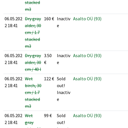
stacked
m3
06.05.202
Dry gray
160
€
Inactiv
Asalto OÜ (93)
2 18:41
alder, 30
e
cm / 1.7
stacked
m3
06.05.202
Dry gray
3.50
Inactiv
Asalto OÜ (93)
2 18:41
alder, 30
€
e
cm / 40 l
06.05.202
Wet
122
€
Sold
Asalto OÜ (93)
2 18:41
birch, 30
out!
cm / 1.7
Inactiv
stacked
e
m3
06.05.202
Wet
99
€
Sold
Asalto OÜ (93)
2 18:41
gray
out!