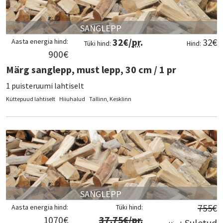
SANGLEPP
32
€/
pr
.
32
€
Aasta energia hind:
Tüki hind:
Hind:
900
€
Märg sanglepp, must lepp, 30 cm / 1 pr
1 puisteruumi lahtiselt
Küttepuud lahtiselt
Hiiuhalud
Tallinn, Kesklinn
SANGLEPP
755
€
Aasta energia hind:
Tüki hind:
1070
€
37.75
€/
pr
.
Suletud