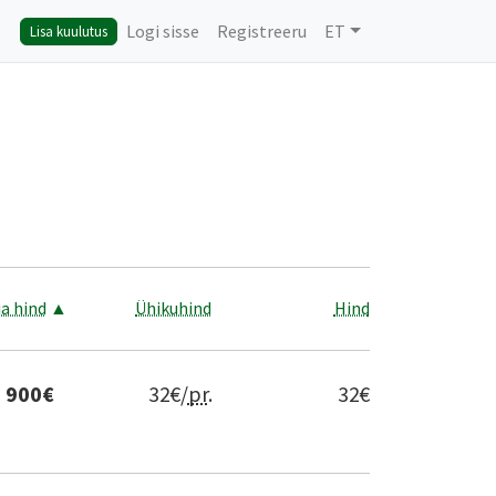
Logi sisse
Registreeru
ET
Lisa kuulutus
a hind
▲
Ühikuhind
Hind
900
€
32
€/
pr
.
32
€