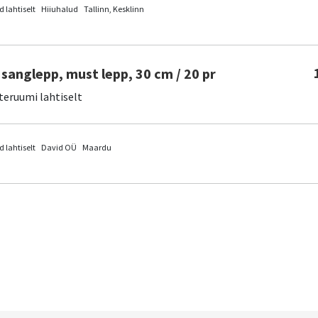
 lahtiselt
Hiiuhalud
Tallinn, Kesklinn
sanglepp, must lepp, 30 cm / 20 pr
teruumi lahtiselt
 lahtiselt
David OÜ
Maardu