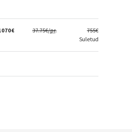
1070
€
37.75
€/
pr
.
755
€
Suletud