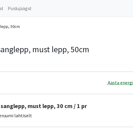
id
Puidujäägid
 lepp, 50cm
 sanglepp, must lepp, 50cm
Aasta energi
sanglepp, must lepp, 30 cm / 1 pr
eruumi lahtiselt