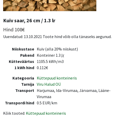
Kuiv saar, 26 cm / 1.3 lr
Hind
108
€
Uuendatud: 13.10.2021 Toote hind võib olla tänaseks aegunud.
Niiskustase
Kuiv (alla 20% niiskust)
Pakend
Konteiner 1.3
lr
Kütteväärtus
1105.5 kWh/m3
1 kWh hind
0.112€
Kategooria
Küttepuud konteineris
Tarnija
Viru Halud OÜ
Transport
Harjumaa, Ida-Virumaa, Järvamaa, Lääne-
Virumaa
Transpordi hind
0.5 EUR/km
Kõik tooted:
Küttepuud konteineris