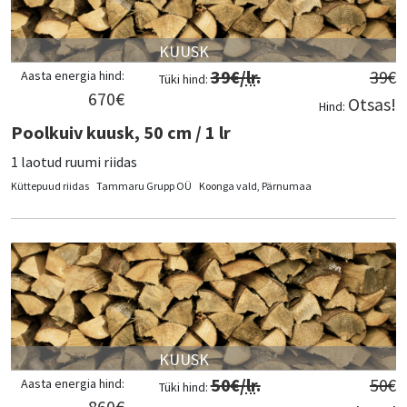
KUUSK
39
€/
lr
.
39
€
Aasta energia hind:
Tüki hind:
670
€
Otsas!
Hind:
Poolkuiv kuusk, 50 cm / 1 lr
1 laotud ruumi riidas
Küttepuud riidas
Tammaru Grupp OÜ
Koonga vald, Pärnumaa
KUUSK
50
€/
lr
.
50
€
Aasta energia hind:
Tüki hind:
860
€