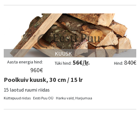
KUUSK
56
€/
lr
.
840
€
Aasta energia hind:
Tüki hind:
Hind:
960
€
Poolkuiv kuusk, 30 cm / 15 lr
15 laotud ruumi riidas
Küttepuud riidas
Eesti Puu OÜ
Harku vald, Harjumaa