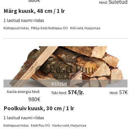
Suletud
Hind:
Märg kuusk, 48 cm / 1 lr
1 laotud ruumi riidas
Küttepuud riidas
Põhja-Eesti Küttepuu OÜ
Kiili vald, Harjumaa
KUUSK
57
€/
lr
.
57
€
Aasta energia hind:
Tüki hind:
Hind:
980
€
Poolkuiv kuusk, 30 cm / 1 lr
1 laotud ruumi riidas
Küttepuud riidas
Eesti Puu OÜ
Harku vald, Harjumaa