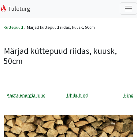
Tuleturg
Küttepuud
Märjad küttepuud riidas, kuusk, 50cm
Märjad küttepuud riidas, kuusk,
50cm
Aasta energia hind
Ühikuhind
Hind