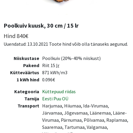
Poolkuiv kuusk, 30 cm / 15 lr
Hind
840
€
Uuendatud: 13.10.2021 Toote hind võib olla tänaseks aegunud.
Niiskustase
Poolkuiv (20%-40% niiskust)
Pakend
Riit 15
lr
Kütteväärtus
871 kWh/m3
1 kWh hind
0.096€
Kategooria
Küttepuud riidas
Tarnija
Eesti Puu OÜ
Transport
Harjumaa, Hiiumaa, Ida-Virumaa,
Järvamaa, Jõgevamaa, Läänemaa, Lääne-
Virumaa, Pärnumaa, Põlvamaa, Raplamaa,
Saaremaa, Tartumaa, Valgamaa,