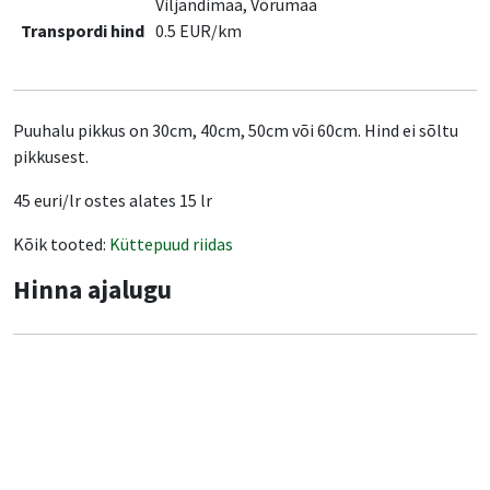
Viljandimaa, Võrumaa
Transpordi hind
0.5 EUR/km
Puuhalu pikkus on 30cm, 40cm, 50cm või 60cm. Hind ei sõltu
pikkusest.
45 euri/lr ostes alates 15 lr
Kõik tooted:
Küttepuud riidas
Hinna ajalugu