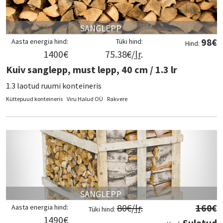
SANGLEPP
98
€
Aasta energia hind:
Tüki hind:
Hind:
1400
€
75.38
€/
lr
.
Kuiv sanglepp, must lepp, 40 cm / 1.3 lr
1.3 laotud ruumi konteineris
Küttepuud konteineris
Viru Halud OÜ
Rakvere
SANGLEPP
80
€/
lr
.
160
€
Aasta energia hind:
Tüki hind:
1490
€
Suletud