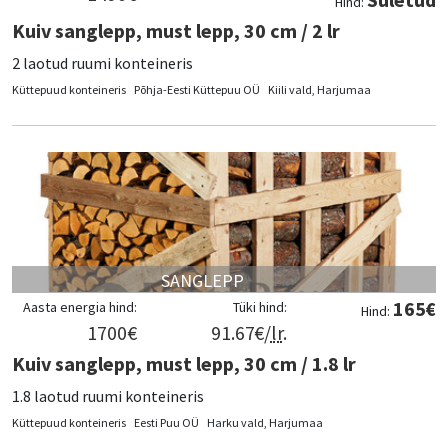
Hind:
Kuiv sanglepp, must lepp, 30 cm / 2 lr
2 laotud ruumi konteineris
Küttepuud konteineris
Põhja-Eesti Küttepuu OÜ
Kiili vald, Harjumaa
SANGLEPP
165
€
Aasta energia hind:
Tüki hind:
Hind:
1700
€
91.67
€/
lr
.
Kuiv sanglepp, must lepp, 30 cm / 1.8 lr
1.8 laotud ruumi konteineris
Küttepuud konteineris
Eesti Puu OÜ
Harku vald, Harjumaa