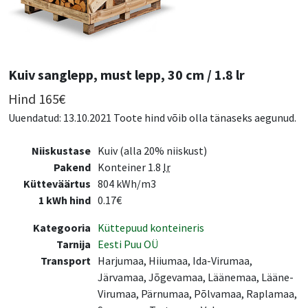
Kuiv sanglepp, must lepp, 30 cm / 1.8 lr
Hind
165
€
Uuendatud: 13.10.2021 Toote hind võib olla tänaseks aegunud.
Niiskustase
Kuiv (alla 20% niiskust)
Pakend
Konteiner 1.8
lr
Kütteväärtus
804 kWh/m3
1 kWh hind
0.17€
Kategooria
Küttepuud konteineris
Tarnija
Eesti Puu OÜ
Transport
Harjumaa, Hiiumaa, Ida-Virumaa,
Järvamaa, Jõgevamaa, Läänemaa, Lääne-
Virumaa, Pärnumaa, Põlvamaa, Raplamaa,