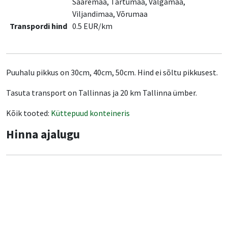
Saaremaa, Tartumaa, Valgamaa,
Viljandimaa, Võrumaa
Transpordi hind
0.5 EUR/km
Puuhalu pikkus on 30cm, 40cm, 50cm. Hind ei sõltu pikkusest.
Tasuta transport on Tallinnas ja 20 km Tallinna ümber.
Kõik tooted:
Küttepuud konteineris
Hinna ajalugu