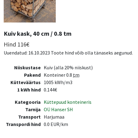
Kuiv kask, 40 cm / 0.8 tm
Hind
116
€
Uuendatud: 16.10.2023 Toote hind võib olla tänaseks aegunud.
Niiskustase
Kuiv (alla 20% niiskust)
Pakend
Konteiner 0.8
tm
Kütteväärtus
1005 kWh/m3
1 kWh hind
0.144€
Kategooria
Küttepuud konteineris
Tarnija
OÜ Hanser SH
Transport
Harjumaa
Transpordi hind
0.0 EUR/km