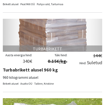
Brikett alusel
Peat Mill OÜ
Puhja vald, Tartumaa
TURBABRIKETT
144
€
Aasta energia hind:
Tüki hind:
340
€
0.15
€/
kg
.
Suletud
Hind:
Turbabrikett alusel 960 kg
960 kilogrammi alusel
Brikett alusel
Asalto OÜ
Tallinn, Kristiine