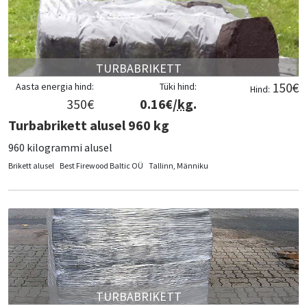
TURBABRIKETT
150
€
Aasta energia hind:
Tüki hind:
Hind:
350
€
0.16
€/
kg
.
Turbabrikett alusel 960 kg
960 kilogrammi alusel
Brikett alusel
Best Firewood Baltic OÜ
Tallinn, Männiku
TURBABRIKETT