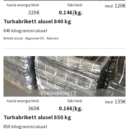
120
€
Aasta energia hind:
Tüki hind:
Hind:
320
€
0.14
€/
kg
.
Turbabrikett alusel 840 kg
840 kilogrammi alusel
Brikett alusel
Algaveod OÜ
Rakvere
TURBABRIKETT
135
€
Aasta energia hind:
Tüki hind:
Hind:
360
€
0.16
€/
kg
.
Turbabrikett alusel 850 kg
850 kilogrammi alusel