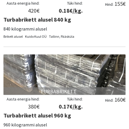
155
€
Aasta energia hind:
Tüki hind:
Hind:
420
€
0.18
€/
kg
.
Turbabrikett alusel 840 kg
840 kilogrammi alusel
Brikett alusel
Kuido Kuul OÜ
Tallinn, Pääsküla
TURBABRIKETT
160
€
Aasta energia hind:
Tüki hind:
Hind:
380
€
0.17
€/
kg
.
Turbabrikett alusel 960 kg
960 kilogrammi alusel