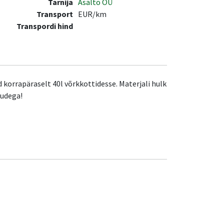
Tarnija
Asalto OÜ
Transport
EUR/km
Transpordi hind
 korrapäraselt 40l võrkkottidesse. Materjali hulk
uudega!