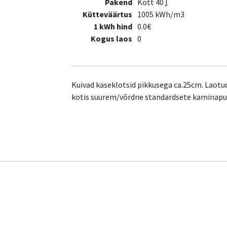
Pakend
Kott 40
l
Kütteväärtus
1005 kWh/m3
1 kWh hind
0.0€
Kogus laos
0
Kuivad kaseklotsid pikkusega ca.25cm. Laotud
kotis suurem/võrdne standardsete kaminap