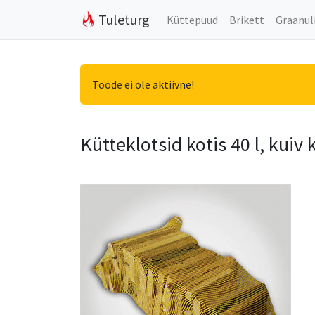
Tuleturg
Küttepuud
Brikett
Graanul
Toode ei ole aktiivne!
Kütteklotsid kotis 40 l, kuiv