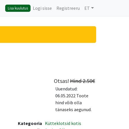
Logi sisse
Registreeru
ET
Lisa kuulutus
Otsas!
Hind
2.50
€
Uuendatud:
06.05.2022 Toote
hind võib olla
tänaseks aegunud.
Kategooria
Kütteklotsid kotis