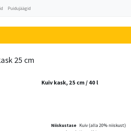
id
Puidujäägid
 kask 25 cm
Kuiv kask, 25 cm / 40 l
Niiskustase
Kuiv (alla 20% niiskust)