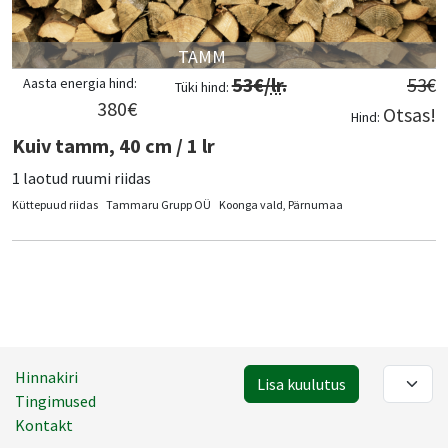
TAMM
53
€/
lr
.
53
€
Aasta energia hind:
Tüki hind:
380
€
Otsas!
Hind:
Kuiv tamm, 40 cm / 1 lr
1 laotud ruumi riidas
Küttepuud riidas
Tammaru Grupp OÜ
Koonga vald, Pärnumaa
Hinnakiri
Lisa kuulutus
Tingimused
Kontakt