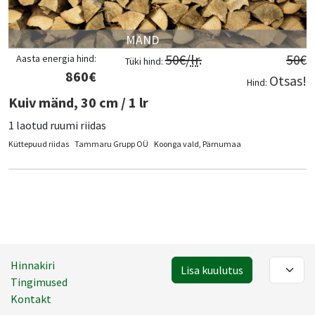
MÄND
50
€/
lr
.
50
€
Aasta energia hind:
Tüki hind:
860
€
Otsas!
Hind:
Kuiv mänd, 30 cm / 1 lr
1 laotud ruumi riidas
Küttepuud riidas
Tammaru Grupp OÜ
Koonga vald, Pärnumaa
Hinnakiri
Lisa kuulutus
Tingimused
Kontakt