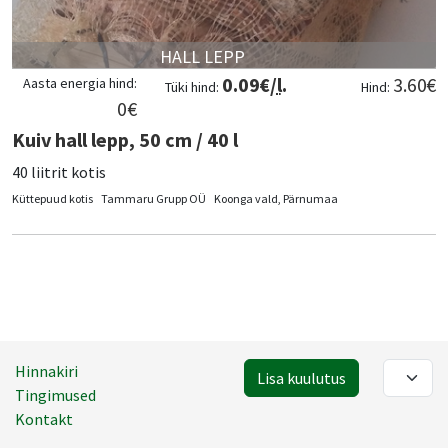
HALL LEPP
0.09
€/
l
.
3.60
€
Aasta energia hind:
Tüki hind:
Hind:
0
€
Kuiv hall lepp, 50 cm / 40 l
40 liitrit kotis
Küttepuud kotis
Tammaru Grupp OÜ
Koonga vald, Pärnumaa
Hinnakiri
Lisa kuulutus
Tingimused
Kontakt