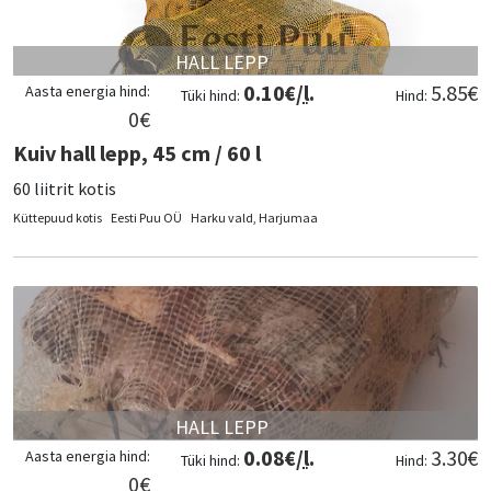
HALL LEPP
0.10
€/
l
.
5.85
€
Aasta energia hind:
Tüki hind:
Hind:
0
€
Kuiv hall lepp, 45 cm / 60 l
60 liitrit kotis
Küttepuud kotis
Eesti Puu OÜ
Harku vald, Harjumaa
HALL LEPP
0.08
€/
l
.
3.30
€
Aasta energia hind:
Tüki hind:
Hind:
0
€