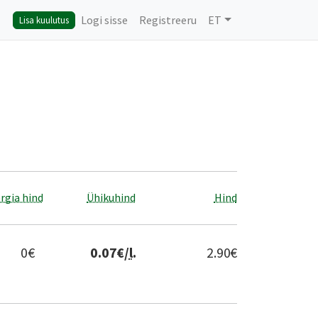
Logi sisse
Registreeru
ET
Lisa kuulutus
rgia hind
Ühikuhind
Hind
0
€
0.07
€/
l
.
2.90
€