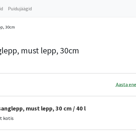
id
Puidujäägid
pp, 30cm
glepp, must lepp, 30cm
Aasta ene
sanglepp, must lepp, 30 cm / 40 l
it kotis