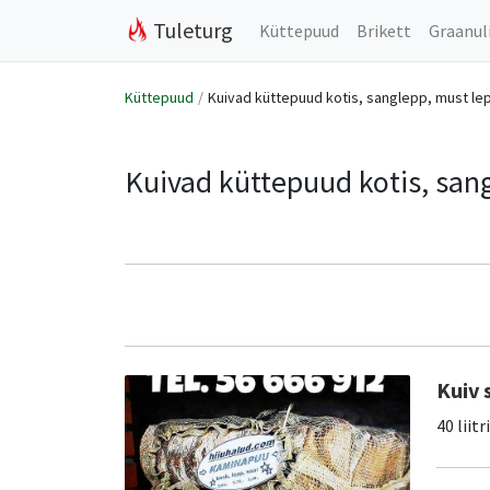
Tuleturg
Küttepuud
Brikett
Graanul
Küttepuud
Kuivad küttepuud kotis, sanglepp, must le
Kuivad küttepuud kotis, san
Kuiv 
40 liitr