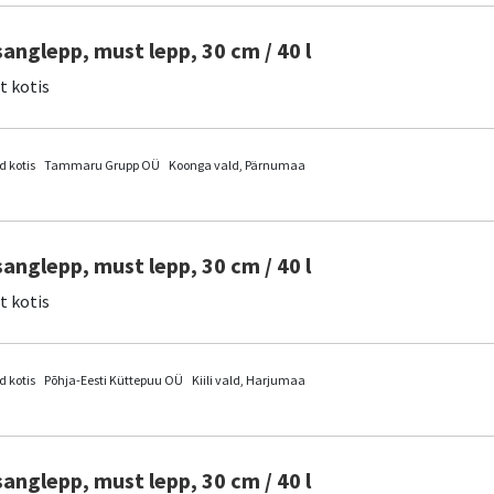
sanglepp, must lepp, 30 cm / 40 l
it kotis
 kotis
Tammaru Grupp OÜ
Koonga vald, Pärnumaa
sanglepp, must lepp, 30 cm / 40 l
it kotis
 kotis
Põhja-Eesti Küttepuu OÜ
Kiili vald, Harjumaa
sanglepp, must lepp, 30 cm / 40 l