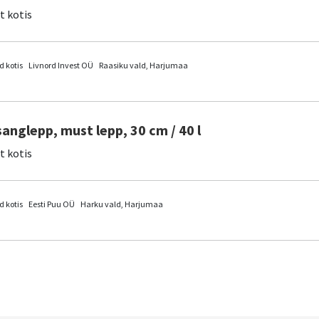
it kotis
 kotis
Livnord Invest OÜ
Raasiku vald, Harjumaa
sanglepp, must lepp, 30 cm / 40 l
it kotis
 kotis
Eesti Puu OÜ
Harku vald, Harjumaa