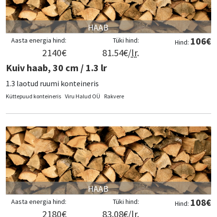
HAAB
106
€
Aasta energia hind:
Tüki hind:
Hind:
2140
€
81.54
€/
lr
.
Kuiv haab, 30 cm / 1.3 lr
1.3 laotud ruumi konteineris
Küttepuud konteineris
Viru Halud OÜ
Rakvere
HAAB
108
€
Aasta energia hind:
Tüki hind:
Hind:
2180
€
83.08
€/
lr
.