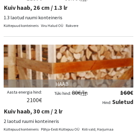
Kuiv haab, 26 cm / 1.3 lr
1.3 laotud ruumi konteineris
Küttepuud konteineris
Viru Halud OÜ
Rakvere
HAAB
80
€/
lr
.
160
€
Aasta energia hind:
Tüki hind:
2100
€
Suletud
Hind:
Kuiv haab, 30 cm / 2 lr
2 laotud ruumi konteineris
Küttepuud konteineris
Põhja-Eesti Küttepuu OÜ
Kiili vald, Harjumaa