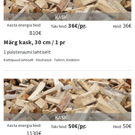
KASK
36
€/
pr
.
36
€
Aasta energia hind:
Tüki hind:
Hind:
810
€
Märg kask, 30 cm / 1 pr
1 puisteruumi lahtiselt
Küttepuud lahtiselt
Hiiuhalud
Tallinn, Kesklinn
KASK
50
€/
pr
.
50
€
Aasta energia hind:
Tüki hind:
Hind:
1130
€