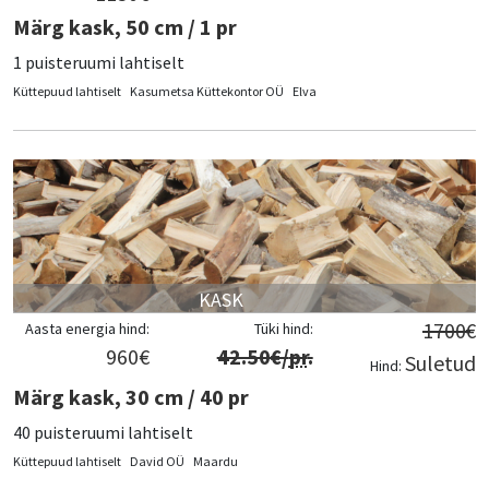
Märg kask, 50 cm / 1 pr
1 puisteruumi lahtiselt
Küttepuud lahtiselt
Kasumetsa Küttekontor OÜ
Elva
KASK
1700
€
Aasta energia hind:
Tüki hind:
960
€
42.50
€/
pr
.
Suletud
Hind:
Märg kask, 30 cm / 40 pr
40 puisteruumi lahtiselt
Küttepuud lahtiselt
David OÜ
Maardu