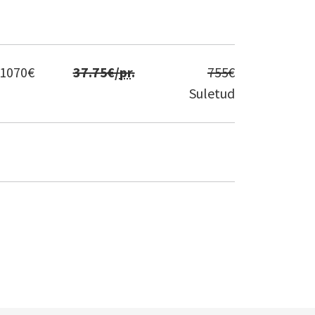
1070
€
37.75
€/
pr
.
755
€
Suletud