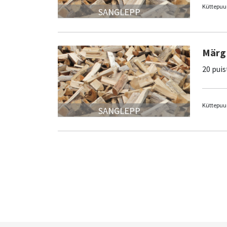
Küttepuud
SANGLEPP
Märg 
20 puis
Küttepuud
SANGLEPP