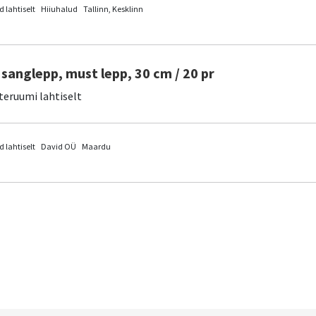
 lahtiselt
Hiiuhalud
Tallinn, Kesklinn
sanglepp, must lepp, 30 cm / 20 pr
teruumi lahtiselt
 lahtiselt
David OÜ
Maardu