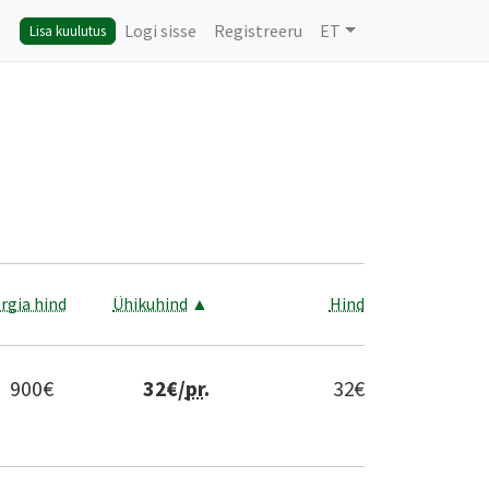
Logi sisse
Registreeru
ET
Lisa kuulutus
rgia hind
Ühikuhind
▲
Hind
900
€
32
€/
pr
.
32
€