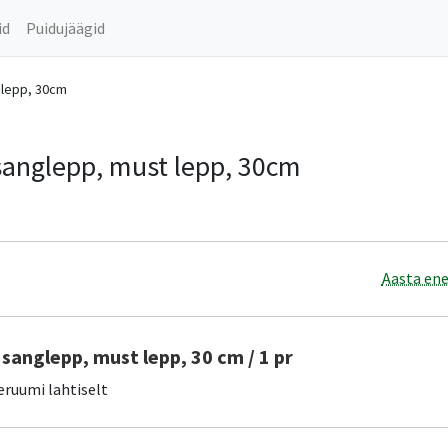
id
Puidujäägid
 lepp, 30cm
 sanglepp, must lepp, 30cm
Aasta ene
sanglepp, must lepp, 30 cm / 1 pr
eruumi lahtiselt