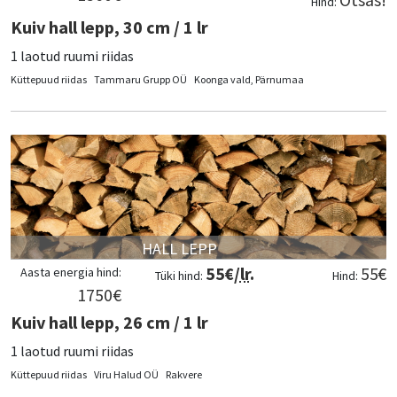
Hind:
Kuiv hall lepp, 30 cm / 1 lr
1 laotud ruumi riidas
Küttepuud riidas
Tammaru Grupp OÜ
Koonga vald, Pärnumaa
HALL LEPP
55
€/
lr
.
55
€
Aasta energia hind:
Tüki hind:
Hind:
1750
€
Kuiv hall lepp, 26 cm / 1 lr
1 laotud ruumi riidas
Küttepuud riidas
Viru Halud OÜ
Rakvere