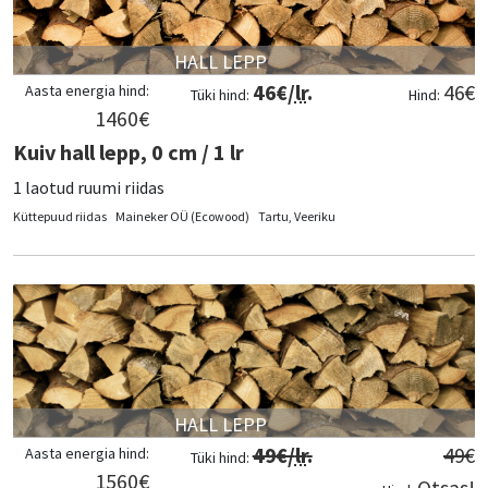
HALL LEPP
46
€/
lr
.
46
€
Aasta energia hind:
Tüki hind:
Hind:
1460
€
Kuiv hall lepp, 0 cm / 1 lr
1 laotud ruumi riidas
Küttepuud riidas
Maineker OÜ (Ecowood)
Tartu, Veeriku
HALL LEPP
49
€/
lr
.
49
€
Aasta energia hind:
Tüki hind:
1560
€
Otsas!