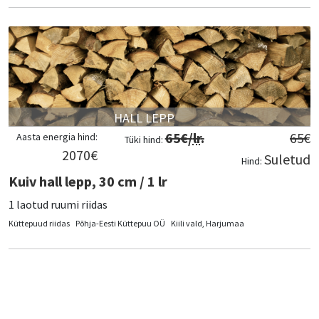
HALL LEPP
65
€/
lr
.
65
€
Aasta energia hind:
Tüki hind:
2070
€
Suletud
Hind:
Kuiv hall lepp, 30 cm / 1 lr
1 laotud ruumi riidas
Küttepuud riidas
Põhja-Eesti Küttepuu OÜ
Kiili vald, Harjumaa