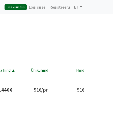
Logi sisse
Registreeru
ET
Lisa kuulutus
a hind
▲
Ühikuhind
Hind
1440
€
51
€/
pr
.
51
€