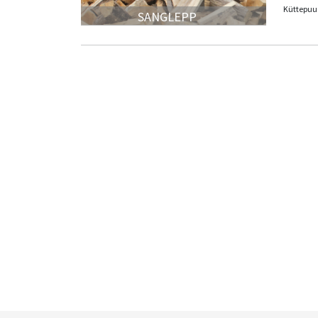
Küttepuud
SANGLEPP