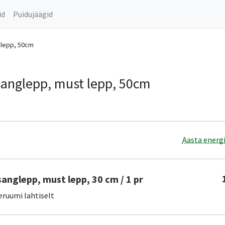
id
Puidujäägid
 lepp, 50cm
 sanglepp, must lepp, 50cm
Aasta energi
sanglepp, must lepp, 30 cm / 1 pr
eruumi lahtiselt