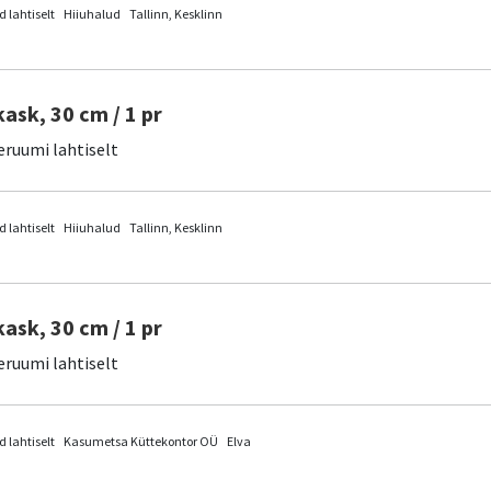
 lahtiselt
Hiiuhalud
Tallinn, Kesklinn
kask, 30 cm / 1 pr
eruumi lahtiselt
 lahtiselt
Hiiuhalud
Tallinn, Kesklinn
kask, 30 cm / 1 pr
eruumi lahtiselt
 lahtiselt
Kasumetsa Küttekontor OÜ
Elva