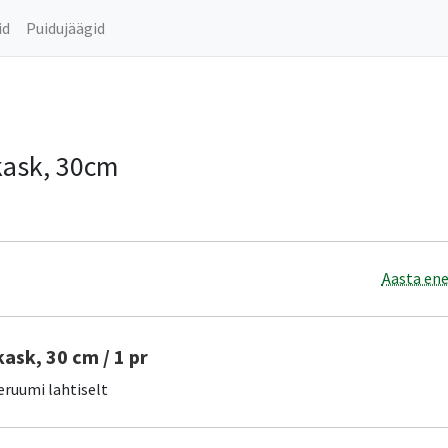
id
Puidujäägid
kask, 30cm
Aasta ene
kask, 30 cm / 1 pr
eruumi lahtiselt