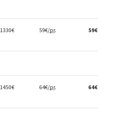
1330
€
59
€/
pr
.
59
€
1450
€
64
€/
pr
.
64
€