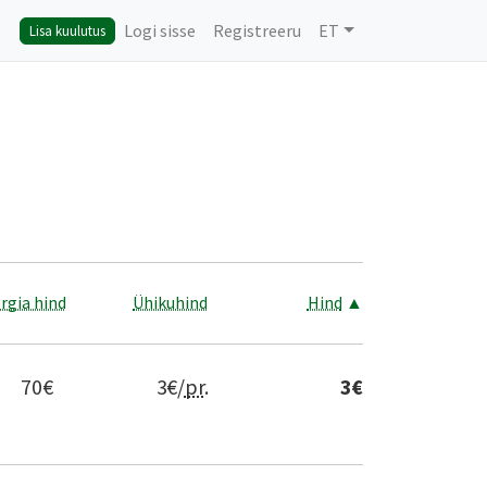
Logi sisse
Registreeru
ET
Lisa kuulutus
rgia hind
Ühikuhind
Hind
▲
70
€
3
€/
pr
.
3
€