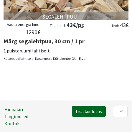
SEGALEHTPUU
43
€/
pr
.
43
€
Aasta energia hind:
Tüki hind:
Hind:
1290
€
Märg segalehtpuu, 30 cm / 1 pr
1 puisteruumi lahtiselt
Küttepuud lahtiselt
Kasumetsa Küttekontor OÜ
Elva
Hinnakiri
Lisa kuulutus
Tingimused
Kontakt