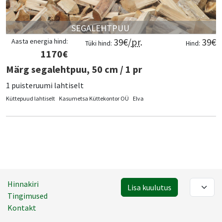
SEGALEHTPUU
39
€/
pr
.
39
€
Aasta energia hind:
Tüki hind:
Hind:
1170
€
Märg segalehtpuu, 50 cm / 1 pr
1 puisteruumi lahtiselt
Küttepuud lahtiselt
Kasumetsa Küttekontor OÜ
Elva
Hinnakiri
Lisa kuulutus
Tingimused
Kontakt