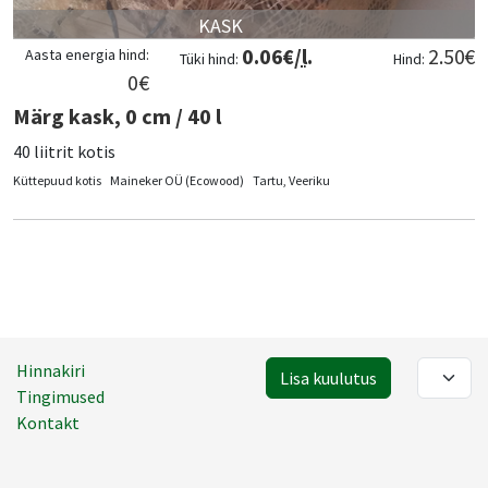
KASK
0.06
€/
l
.
2.50
€
Aasta energia hind:
Tüki hind:
Hind:
0
€
Märg kask, 0 cm / 40 l
40 liitrit kotis
Küttepuud kotis
Maineker OÜ (Ecowood)
Tartu, Veeriku
Hinnakiri
Lisa kuulutus
Tingimused
Kontakt