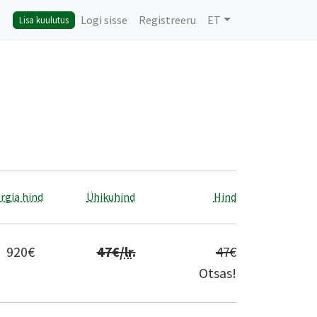
Logi sisse
Registreeru
ET
Lisa kuulutus
rgia hind
Ühikuhind
Hind
920
€
47
€/
lr
.
47
€
Otsas!