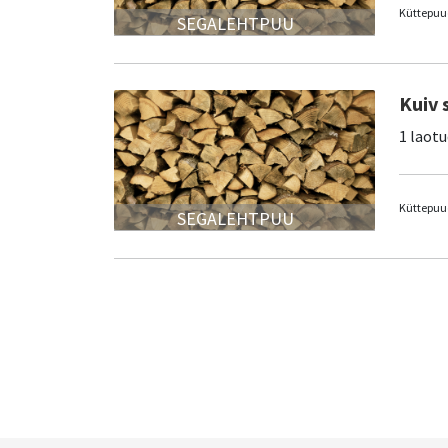
Küttepuud
SEGALEHTPUU
Kuiv 
1 laotu
Küttepuud
SEGALEHTPUU