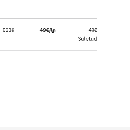
960
€
49
€/
lr
.
49
€
Suletud