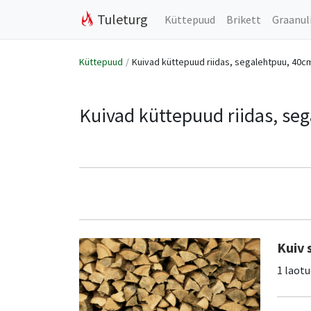
Tuleturg
Küttepuud
Brikett
Graanul
Küttepuud
Kuivad küttepuud riidas, segalehtpuu, 40c
Kuivad küttepuud riidas, se
Kuiv 
1 laotu