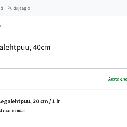
id
Puidujäägid
m
galehtpuu, 40cm
Aasta ene
segalehtpuu, 30 cm / 1 lr
d ruumi riidas