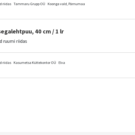
 riidas
Tammaru Grupp OÜ
Koonga vald, Pärnumaa
segalehtpuu, 40 cm / 1 lr
d ruumi riidas
 riidas
Kasumetsa Küttekontor OÜ
Elva