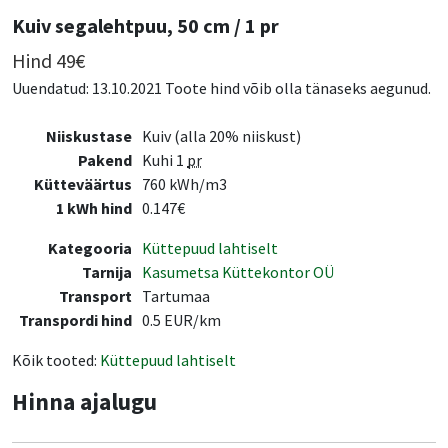
Kuiv segalehtpuu, 50 cm / 1 pr
Hind
49
€
Uuendatud: 13.10.2021 Toote hind võib olla tänaseks aegunud.
Niiskustase
Kuiv (alla 20% niiskust)
Pakend
Kuhi 1
pr
Kütteväärtus
760 kWh/m3
1 kWh hind
0.147€
Kategooria
Küttepuud lahtiselt
Tarnija
Kasumetsa Küttekontor OÜ
Transport
Tartumaa
Transpordi hind
0.5 EUR/km
Kõik tooted:
Küttepuud lahtiselt
Hinna ajalugu