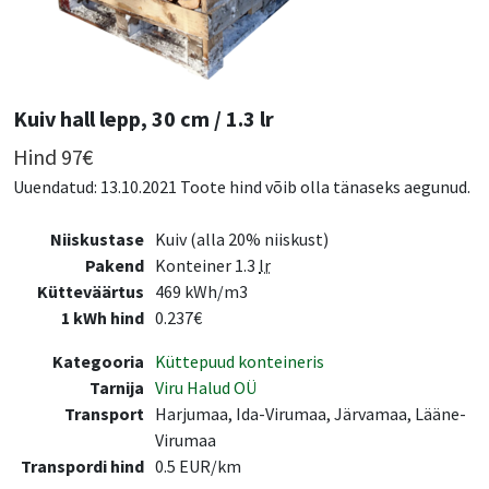
Kuiv hall lepp, 30 cm / 1.3 lr
Hind
97
€
Uuendatud: 13.10.2021 Toote hind võib olla tänaseks aegunud.
Niiskustase
Kuiv (alla 20% niiskust)
Pakend
Konteiner 1.3
lr
Kütteväärtus
469 kWh/m3
1 kWh hind
0.237€
Kategooria
Küttepuud konteineris
Tarnija
Viru Halud OÜ
Transport
Harjumaa, Ida-Virumaa, Järvamaa, Lääne-
Virumaa
Transpordi hind
0.5 EUR/km