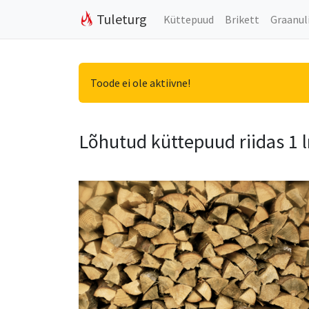
Tuleturg
Küttepuud
Brikett
Graanul
Toode ei ole aktiivne!
Lõhutud küttepuud riidas 1 l