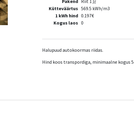
Pakend
Riit 1
lr
Kütteväärtus
569.5 kWh/m3
1 kWh hind
0.197€
Kogus laos
0
Halupuud autokoormas riidas.
Hind koos transpordiga, minimaalne kogus 5 