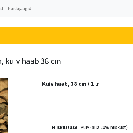
id
Puidujäägid
r, kuiv haab 38 cm
Kuiv haab, 38 cm / 1 lr
Niiskustase
Kuiv (alla 20% niiskust)