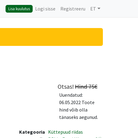
Logi sisse
Registreeru
ET
Lisa kuulutus
Otsas!
Hind
75
€
Uuendatud:
06.05.2022 Toote
hind võib olla
tänaseks aegunud.
Kategooria
Küttepuud riidas