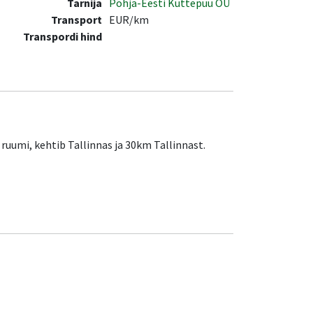
Tarnija
Põhja-Eesti Küttepuu OÜ
Transport
EUR/km
Transpordi hind
ruumi, kehtib Tallinnas ja 30km Tallinnast.