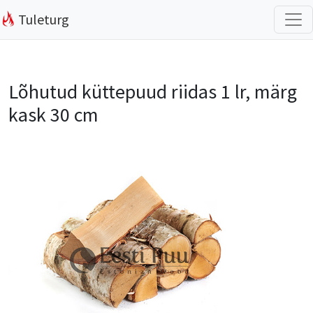
Tuleturg
Lõhutud küttepuud riidas 1 lr, märg
kask 30 cm