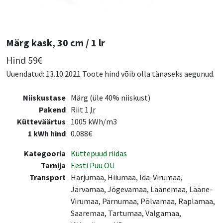
Märg kask, 30 cm / 1 lr
Hind
59
€
Uuendatud: 13.10.2021 Toote hind võib olla tänaseks aegunud.
Niiskustase
Märg (üle 40% niiskust)
Pakend
Riit 1
lr
Kütteväärtus
1005 kWh/m3
1 kWh hind
0.088€
Kategooria
Küttepuud riidas
Tarnija
Eesti Puu OÜ
Transport
Harjumaa, Hiiumaa, Ida-Virumaa,
Järvamaa, Jõgevamaa, Läänemaa, Lääne-
Virumaa, Pärnumaa, Põlvamaa, Raplamaa,
Saaremaa, Tartumaa, Valgamaa,