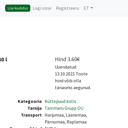
Logi sisse
Registreeru
ET
Lisa kuulutus
Hind
3.60
€
0 l
Uuendatud:
13.10.2021 Toote
hind võib olla
tänaseks aegunud.
Kategooria
Küttepuud kotis
Tarnija
Tammaru Grupp OÜ
Transport
Harjumaa, Läänemaa,
Pärnumaa, Raplamaa