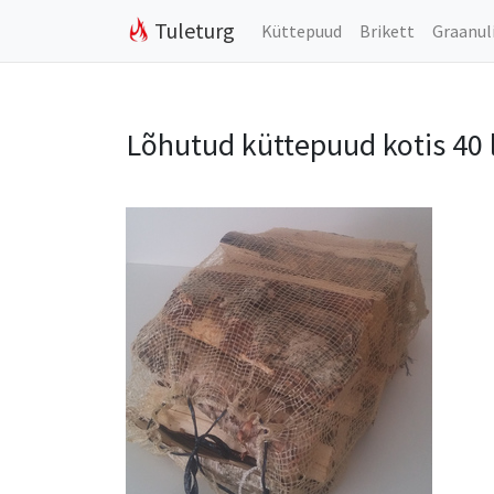
Tuleturg
Küttepuud
Brikett
Graanul
Lõhutud küttepuud kotis 40 l