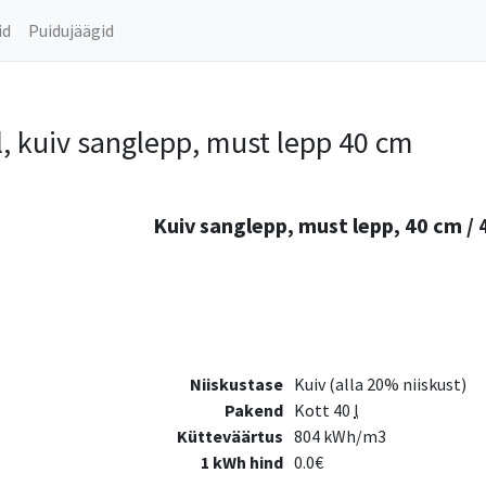
id
Puidujäägid
, kuiv sanglepp, must lepp 40 cm
Kuiv sanglepp, must lepp, 40 cm / 4
Niiskustase
Kuiv (alla 20% niiskust)
Pakend
Kott 40
l
Kütteväärtus
804 kWh/m3
1 kWh hind
0.0€