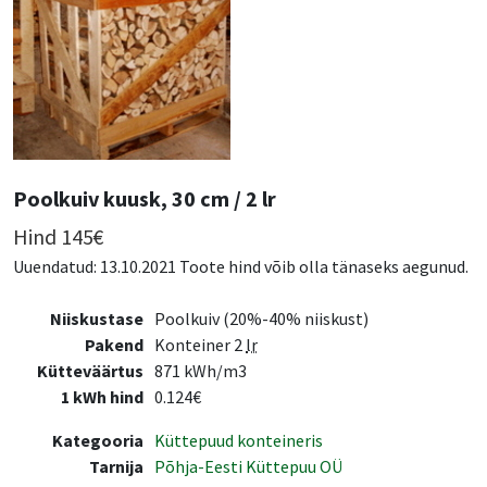
Poolkuiv kuusk, 30 cm / 2 lr
Hind
145
€
Uuendatud: 13.10.2021 Toote hind võib olla tänaseks aegunud.
Niiskustase
Poolkuiv (20%-40% niiskust)
Pakend
Konteiner 2
lr
Kütteväärtus
871 kWh/m3
1 kWh hind
0.124€
Kategooria
Küttepuud konteineris
Tarnija
Põhja-Eesti Küttepuu OÜ