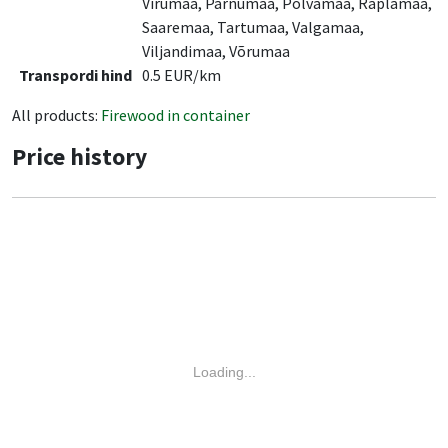
Virumaa, Pärnumaa, Põlvamaa, Raplamaa,
Saaremaa, Tartumaa, Valgamaa,
Viljandimaa, Võrumaa
Transpordi hind
0.5 EUR/km
All products:
Firewood in container
Price history
Loading...