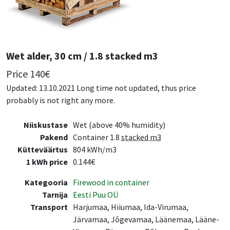
Wet alder, 30 cm / 1.8 stacked m3
Price
140
€
Updated: 13.10.2021 Long time not updated, thus price
probably is not right any more.
Niiskustase
Wet (above 40% humidity)
Pakend
Container 1.8
stacked m3
Kütteväärtus
804 kWh/m3
1 kWh price
0.144€
Kategooria
Firewood in container
Tarnija
Eesti Puu OÜ
Transport
Harjumaa, Hiiumaa, Ida-Virumaa,
Järvamaa, Jõgevamaa, Läänemaa, Lääne-